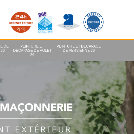
E DE
PEINTURE ET
PEINTURE ET DÉCAPAGE
 26
DÉCAPAGE DE VOLET
DE PERSIENNE 26
26