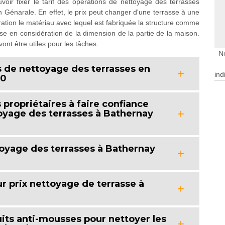
oir fixer le tarif des opérations de nettoyage des terrasses
n Génarale. En effet, le prix peut changer d'une terrasse à une
ération le matériau avec lequel est fabriquée la structure comme
prise en considération de la dimension de la partie de la maison.
 vont être utiles pour les tâches.
N
 de nettoyage des terrasses en
ind
60
propriétaires à faire confiance
toyage des terrasses à Bathernay
toyage des terrasses à Bathernay
ur prix nettoyage de terrasse à
duits anti-mousses pour nettoyer les