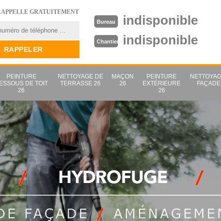
RAPPELLE GRATUITEMENT
indisponible
Bureau
indisponible
Chantier
PEINTURE
NETTOYAGE DE
MAÇON
PEINTURE
NETTOYAG
ESSOUS DE TOIT
TERRASSE 26
26
EXTÉRIEURE
FAÇADE
26
26