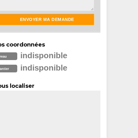
os coordonnées
indisponible
reau
indisponible
antier
us localiser