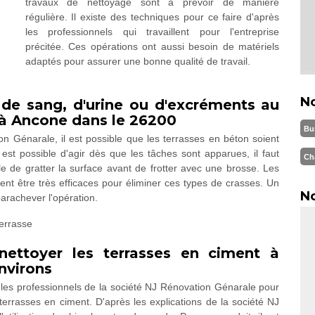
travaux de nettoyage sont à prévoir de manière
régulière. Il existe des techniques pour ce faire d'après
les professionnels qui travaillent pour l'entreprise
précitée. Ces opérations ont aussi besoin de matériels
adaptés pour assurer une bonne qualité de travail.
N
de sang, d'urine ou d'excréments au
 à Ancone dans le 26200
Bu
on Génarale, il est possible que les terrasses en béton soient
st possible d'agir dès que les tâches sont apparues, il faut
Ch
ble de gratter la surface avant de frotter avec une brosse. Les
rent être très efficaces pour éliminer ces types de crasses. Un
No
arachever l'opération.
nettoyer les terrasses en ciment à
nvirons
 les professionnels de la société NJ Rénovation Génarale pour
terrasses en ciment. D'après les explications de la société NJ