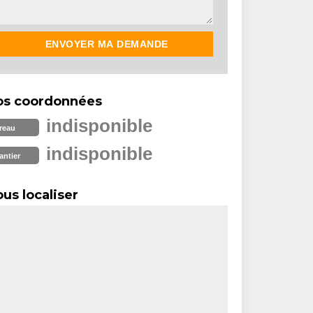
os coordonnées
indisponible
reau
indisponible
antier
us localiser