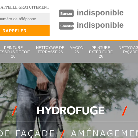
RAPPELLE GRATUITEMENT
indisponible
Bureau
indisponible
Chantier
PEINTURE
NETTOYAGE DE
MAÇON
PEINTURE
NETTOYAG
ESSOUS DE TOIT
TERRASSE 26
26
EXTÉRIEURE
FAÇADE
26
26