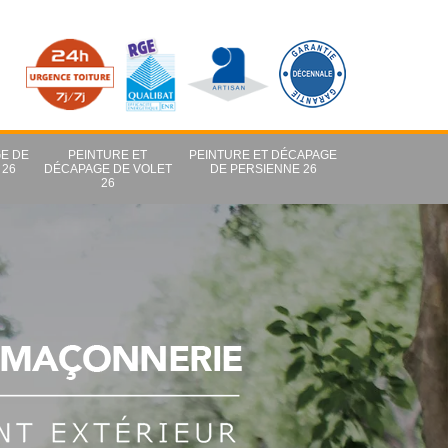
E DE
PEINTURE ET
PEINTURE ET DÉCAPAGE
 26
DÉCAPAGE DE VOLET
DE PERSIENNE 26
26