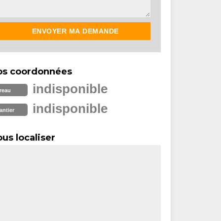
os coordonnées
indisponible
reau
indisponible
antier
us localiser