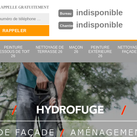
RAPPELLE GRATUITEMENT
indisponible
Bureau
indisponible
Chantier
PEINTURE
NETTOYAGE DE
MAÇON
PEINTURE
NETTOYAG
ESSOUS DE TOIT
TERRASSE 26
26
EXTÉRIEURE
FAÇADE
26
26