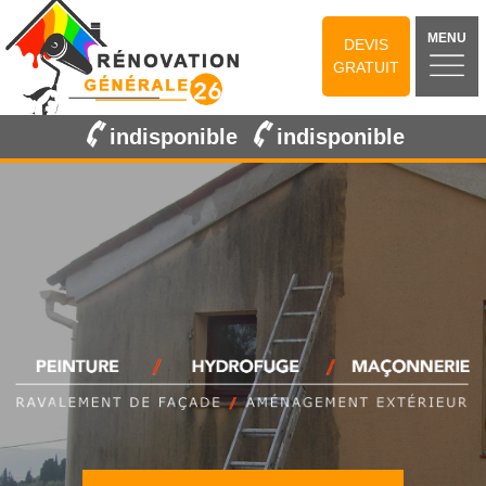
MENU
DEVIS
GRATUIT
indisponible
indisponible