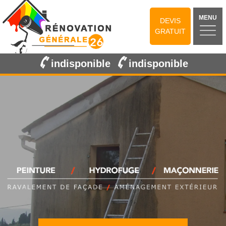
MENU
DEVIS
GRATUIT
indisponible
indisponible