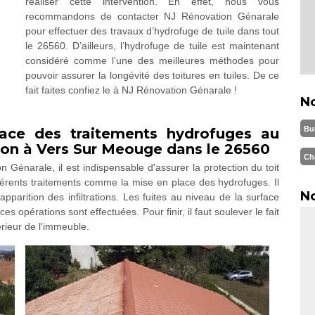
réaliser cette intervention. En effet, nous vous
recommandons de contacter NJ Rénovation Génarale
pour effectuer des travaux d’hydrofuge de tuile dans tout
le 26560. D’ailleurs, l’hydrofuge de tuile est maintenant
considéré comme l’une des meilleures méthodes pour
pouvoir assurer la longévité des toitures en tuiles. De ce
fait faites confiez le à NJ Rénovation Génarale !
N
Bu
ace des traitements hydrofuges au
ison à Vers Sur Meouge dans le 26560
Ch
n Génarale, il est indispensable d'assurer la protection du toit
différents traitements comme la mise en place des hydrofuges. Il
No
apparition des infiltrations. Les fuites au niveau de la surface
 opérations sont effectuées. Pour finir, il faut soulever le fait
térieur de l'immeuble.