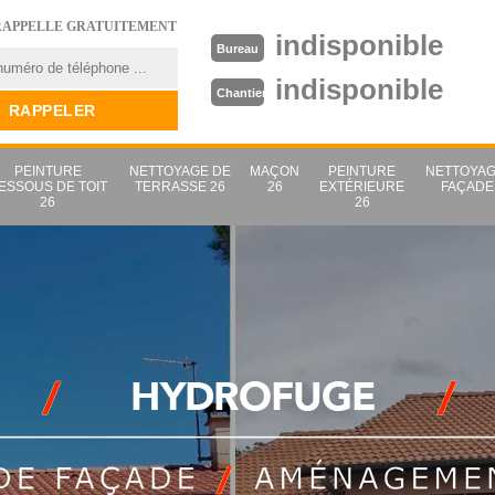
RAPPELLE GRATUITEMENT
indisponible
Bureau
indisponible
Chantier
PEINTURE
NETTOYAGE DE
MAÇON
PEINTURE
NETTOYAG
ESSOUS DE TOIT
TERRASSE 26
26
EXTÉRIEURE
FAÇADE
26
26