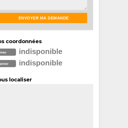
os coordonnées
indisponible
reau
indisponible
antier
us localiser