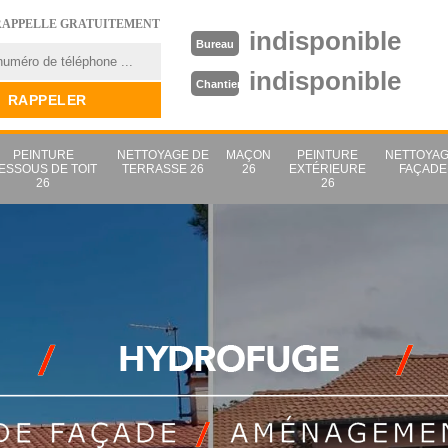
RAPPELLE GRATUITEMENT
indisponible
Bureau
indisponible
Chantier
PEINTURE
NETTOYAGE DE
MAÇON
PEINTURE
NETTOYAG
ESSOUS DE TOIT
TERRASSE 26
26
EXTÉRIEURE
FAÇADE
26
26