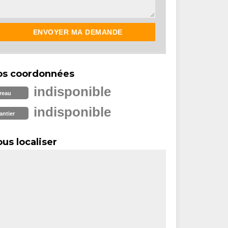
os coordonnées
indisponible
reau
indisponible
antier
us localiser