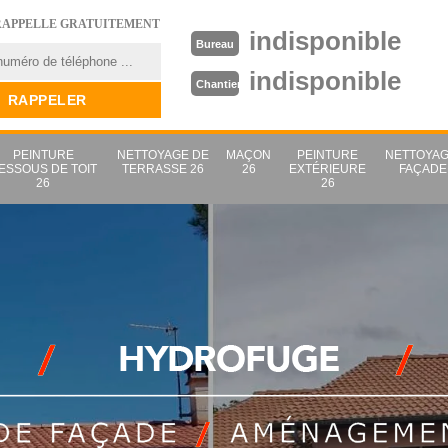
RAPPELLE GRATUITEMENT
indisponible
Bureau
indisponible
Chantier
PEINTURE
NETTOYAGE DE
MAÇON
PEINTURE
NETTOYAG
ESSOUS DE TOIT
TERRASSE 26
26
EXTÉRIEURE
FAÇADE
26
26