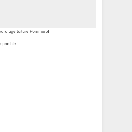
ydrofuge toiture Pommerol
isponible