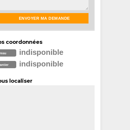
os coordonnées
indisponible
reau
indisponible
antier
us localiser