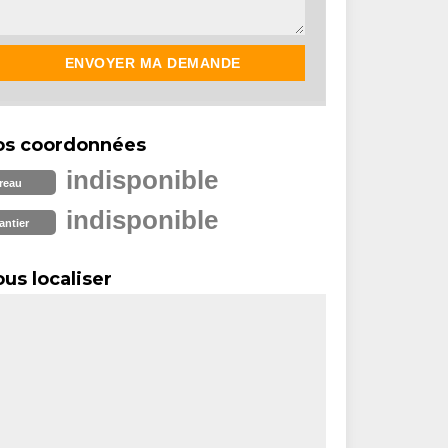
os coordonnées
indisponible
reau
indisponible
antier
us localiser