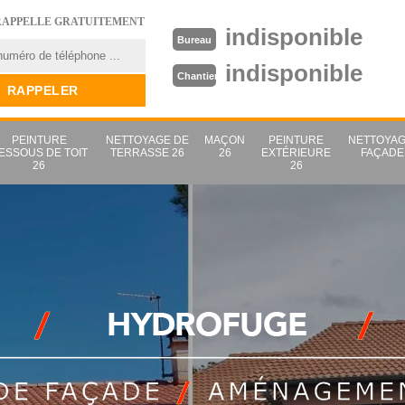
RAPPELLE GRATUITEMENT
indisponible
Bureau
indisponible
Chantier
PEINTURE
NETTOYAGE DE
MAÇON
PEINTURE
NETTOYAG
ESSOUS DE TOIT
TERRASSE 26
26
EXTÉRIEURE
FAÇADE
26
26