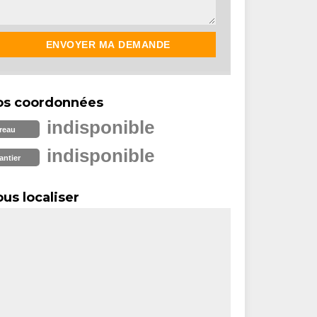
os coordonnées
indisponible
reau
indisponible
antier
us localiser