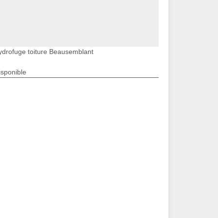
ydrofuge toiture Beausemblant
isponible