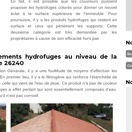
En fait, il est possible que les couvreurs puissent
proposer les hydrofuges colorés pour donner un nouvel
éclat à la surface supérieure de l'immeuble. Pour
poursuivre, il y a les produits hydrofuges qui restent en
surface et ceux qui pénètrent les supports. Cette
deuxième catégorie est très demandée par les
propriétaires à cause de son efficacité hors pair.
N
Bu
itements hydrofuges au niveau de la
le 26240
Ch
ion Génarale, il y a une foultitude de moyens d'effectuer les
n premier lieu, il y a le filmogène qui renforce l'étanchéité de
No
e celle qui vient de l'eau de pluie. Ce produit n'a pas de couleur
fuges à effet perlant qui sont essentiellement composés d'eau.
'il n'est pas corrosif.